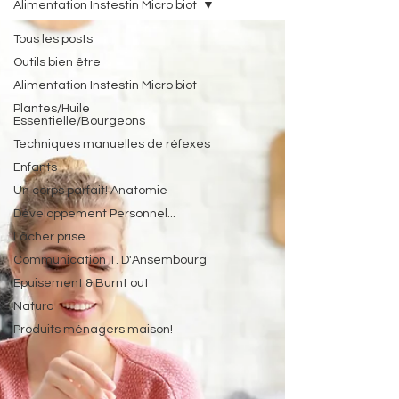
Alimentation Instestin Micro biot
Tous les posts
Outils bien être
Alimentation Instestin Micro biot
Plantes/Huile
Essentielle/Bourgeons
Techniques manuelles de réfexes
Enfants
Un corps parfait! Anatomie
Développement Personnel...
Lâcher prise.
Communication T. D'Ansembourg
Epuisement & Burnt out
Naturo
Produits ménagers maison!