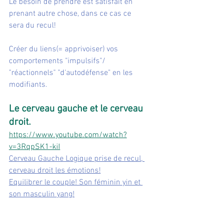
Le besoin de prendre est satisfait en 
prenant autre chose, dans ce cas ce 
sera du recul!
Créer du liens(= apprivoiser) vos 
comportements "impulsifs"/ 
"réactionnels" "d'autodéfense" en les 
modifiants.
Le cerveau gauche et le cerveau 
droit.
https://www.youtube.com/watch?
v=3RqpSK1-kiI
Cerveau Gauche Logique prise de recul, 
cerveau droit les émotions!
Equilibrer le couple! Son féminin yin et 
son masculin yang!