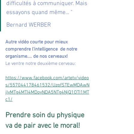
difficultés à communiquer. Mais 
essayons quand même... " 
Bernard WERBER
Autre vidéo courte pour mieux 
comprendre l'intelligence  de notre 
organisme.... de nos cerveaux!
Le ventre notre deuxième cerveau:
https://www.facebook.com/artetv/video
s/557044178461532/UzpfSTEwMDAwN
jIyMTg4MTI4MDoyNDA5NTg4NjQ1OTI1MT
c1/
Prendre soin du physique 
va de pair avec le moral!