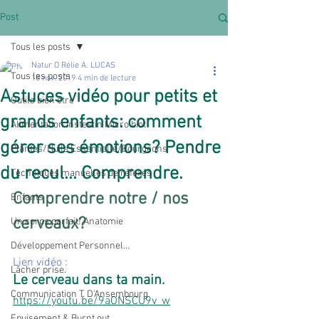
Post
Tous les posts
Natur O Rélie A. LUCAS
Tous les posts
18 nov. 2019
4 min de lecture
Astuces vidéo pour petits et
Outils bien être
grands enfants: comment
Alimentation Instestin Micro biot
gérer ses émotions? Pendre
Plantes/Huile Essentielle/Bourgeons
du recul... Comprendre.
Techniques manuelles de réfexes
Comprendre notre / nos 
Enfants
cerveaux?
Un corps parfait! Anatomie
Développement Personnel...
Lien vidéo :
Lâcher prise.
Le cerveau dans ta main.
Communication T. D'Ansembourg
https://youtu.be/9aONSCU9v_w
Epuisement & Burnt out