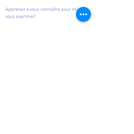
Apprenez à vous connaître pour mieux 
vous exprimer!
            Faire en vérité de son mieux c'est 
déjà parfait en soi! et avoir conscience 
que le mieux peut varier d'un instant à 
un autre! L'homme vie dans un 
environnement!
L'homme n'est pas le même le matin 
que le soir, au printemps qu'à l'hiver! 
Ses forces et faiblesses peuvent variées 
aussi!
Lien Manque de confiance: comprendre 
le cerveau pour mieux "l'affronter" ou 