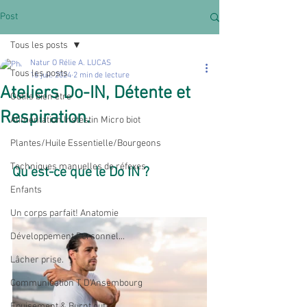
Post
Tous les posts
Natur O Rélie A. LUCAS
Tous les posts
16 juil. 2024
2 min de lecture
Ateliers Do-IN, Détente et
Outils bien être
Respiration.
Alimentation Instestin Micro biot
Plantes/Huile Essentielle/Bourgeons
Techniques manuelles de réfexes
Qu'est-ce que le Do IN ?
Enfants
Un corps parfait! Anatomie
Développement Personnel...
Lâcher prise.
Communication T. D'Ansembourg
Epuisement & Burnt out