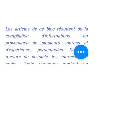
Les articles de ce blog résultent de la 
compilation d'informations en 
provenance de plusieurs sources et 
d'expériences personnelles. Dans la 
mesure du possible, les sources sont 
citées. Toute personne mettant en 
application ces renseignements le fait à 
sa propre responsabilité. Le blog "Natur O 
Relie" n'assume aucune responsabilité 
des dommages susceptibles de résulter 
de l'usage de ces renseignements. En 
particulier toute décision concernant un 
traitement médical devrait toujours se 
prendre en consultation avec un 
professionnel de la santé qualifié.