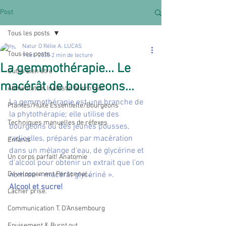
Post
Tous les posts
Natur O Rélie A. LUCAS
Tous les posts
9 oct. 2020
2 min de lecture
La gemmothérapie... Le
Outils bien être
macérât de bourgeons...
Alimentation Instestin Micro biot
La gemmothérapie est une branche de 
Plantes/Huile Essentielle/Bourgeons
la phytothérapie; elle utilise des 
Techniques manuelles de réfexes
bourgeons ou des jeunes pousses, 
radicelles, préparés par macération 
Enfants
dans un mélange d'eau, de glycérine et 
Un corps parfait! Anatomie
d'alcool pour obtenir un extrait que l'on 
Développement Personnel...
nomme « macérât glycériné ».
Alcool et sucre!
Lâcher prise.
Communication T. D'Ansembourg
Epuisement & Burnt out