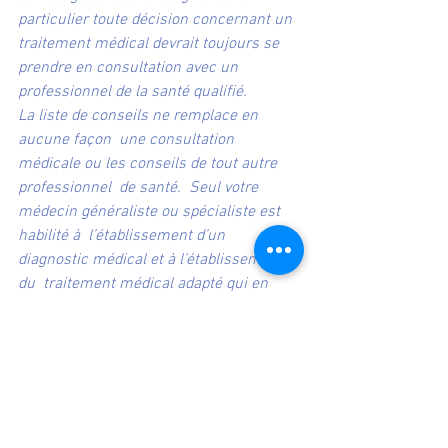
particulier toute décision concernant un 
traitement médical devrait toujours se 
prendre en consultation avec un 
professionnel de la santé qualifié.
La liste de conseils ne remplace en 
aucune façon  une consultation 
médicale ou les conseils de tout autre 
professionnel  de santé.  Seul votre 
médecin généraliste ou spécialiste est 
habilité à  l’établissement d’un 
diagnostic médical et à l’établissement 
du  traitement médical adapté qui en 
découle.  Aurélie LUCAS ne propose que 
des conseils généraux d’hygiène de vie, 
de  prévention et de techniques 
naturelles de soutien et non de 
substitution  à tout autre traitement 
prescrit par un professionnel de santé.  