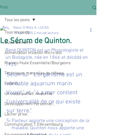
Post
Tous les posts
Natur O Rélie A. LUCAS
Tous les posts
11 févr. 2025
2 min de lecture
Le Sérum de Quinton.
Outils bien être
René QUINTON est un Physiologiste et 
Alimentation Instestin Micro biot
un Biologiste, née en 1866 et décédé en 
Plantes/Huile Essentielle/Bourgeons
1925.
Techniques manuelles de réfexes
Selon lui " L'organisme est un 
véritable aquarium marin 
Enfants
Vivant." et  " La mer contient 
Un corps parfait! Anatomie
l'universalité de ce qui existe 
Développement Personnel...
sur terre."
Lâcher prise.
Si Pasteur apporte une conception de la 
Communication T. D'Ansembourg
maladie, Quinton nous apporte une 
Epuisement & Burnt out