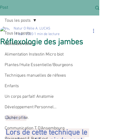
Post
Tous les posts
Natur O Rélie A. LUCAS
Tous les posts
11 déc. 2020
1 min de lecture
Réflexologie des jambes
Outils bien être
Alimentation Instestin Micro biot
Plantes/Huile Essentielle/Bourgeons
Techniques manuelles de réfexes
Enfants
Un corps parfait! Anatomie
Développement Personnel...
Durée: 1h
Lâcher prise.
Communication T. D'Ansembourg
Lors de cette technique le 
Epuisement & Burnt out