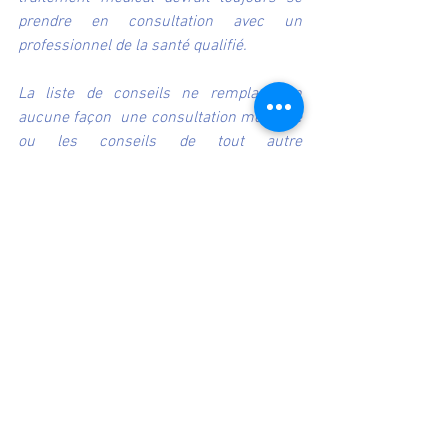
prendre en consultation avec un 
professionnel de la santé qualifié.
La liste de conseils ne remplace en 
aucune façon  une consultation médicale 
ou les conseils de tout autre 
professionnel  de santé.  Seul votre 
médecin généraliste ou spécialiste est 
habilité à  l’établissement d’un diagnostic 
médical et à l’établissement du  
traitement médical adapté qui en 
découle.  Aurélie LUCAS ne propose que 
des conseils généraux d’hygiène de vie, 
de  prévention et de techniques 
naturelles de soutien et non de 
substitution  à tout autre traitement 
prescrit par un professionnel de santé.  
Aurélie LUCAS a pour seule finalité de 