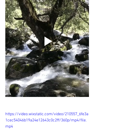
https://video.wixstatic.com/video/210557_6fe3a
1cec54046b19a24e12643c0c2ff/360p/mp4/file.
mp4