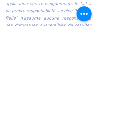
application ces renseignements le fait à 
sa propre responsabilité. Le blog "Natur O 
Relie" n'assume aucune responsabilité 
des dommages susceptibles de résulter 
de l'usage de ces renseignements. En 
particulier toute décision concernant un 
traitement médical devrait toujours se 
prendre en consultation avec un 
professionnel de la santé qualifié.
La liste de conseils ne remplace en 
aucune façon  une consultation médicale 
ou les conseils de tout autre 
professionnel  de santé.  Seul votre 
médecin généraliste ou spécialiste est 
habilité à  l’établissement d’un diagnostic 
médical et à l’établissement du  
traitement médical adapté qui en 
découle.  Aurélie LUCAS ne propose que 