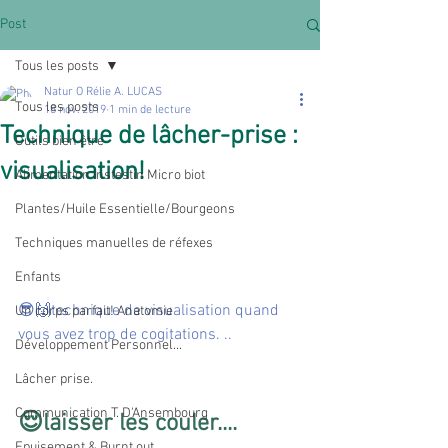
Post
Tous les posts
Natur O Rélie A. LUCAS
Tous les posts
18 nov. 2019
1 min de lecture
Technique de lâcher-prise :
Outils bien être
visualisation!
Alimentation Instestin Micro biot
Plantes/Huile Essentielle/Bourgeons
Techniques manuelles de réfexes
Enfants
😎🙌technique de visualisation quand 
Un corps parfait! Anatomie
vous avez trop de cogitations. ..
Développement Personnel...
Lâcher prise.
Communication T. D'Ansembourg
😌laisser les couler....
Epuisement & Burnt out