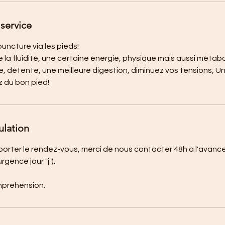
service
uncture via les pieds!
 la fluidité, une certaine énergie, physique mais aussi métabo
, détente, une meilleure digestion, diminuez vos tensions, U
 du bon pied!
ulation
porter le rendez-vous, merci de nous contacter 48h à l'avanc
gence jour "j").