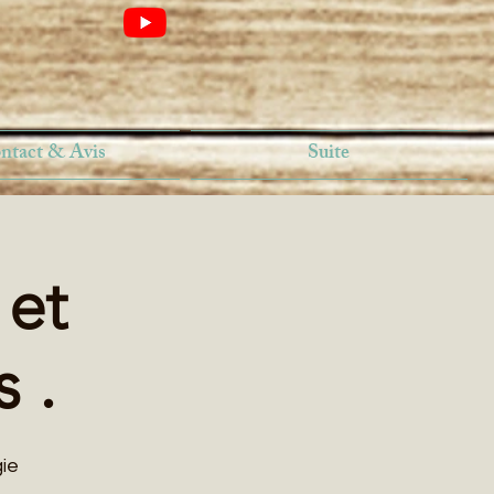
ntact & Avis
Suite
 et
 .
ie