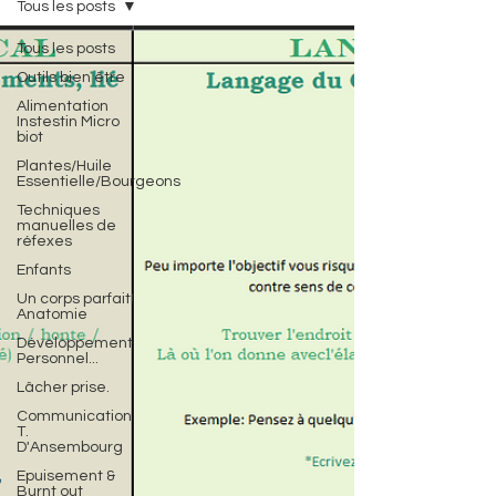
Tous les posts
Tous les posts
Outils bien être
Alimentation
Instestin Micro
biot
Plantes/Huile
Essentielle/Bourgeons
Techniques
manuelles de
réfexes
Enfants
Un corps parfait!
Anatomie
Développement
Personnel...
Lâcher prise.
Communication
T.
D'Ansembourg
Epuisement &
Burnt out