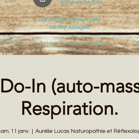
Règlement Sur Place
128 Avenue Pierre Curie
​08 300 Amagne
ec la Naturo
Techniques Naturo et Manuelles
Co
 Do-In (auto-mas
Respiration.
sam. 11 janv.
  |  
Aurélie Lucas Naturopathie et Réflexolo