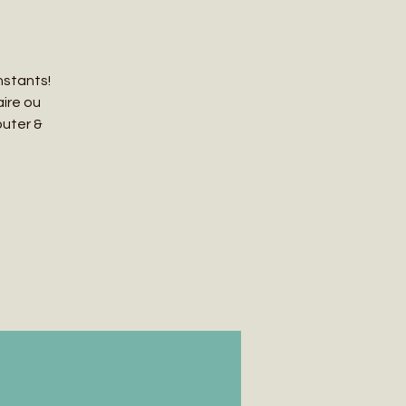
nstants!
ire ou
outer &