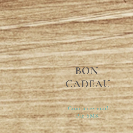
BON
CADEAU
Contactez moi!
Par SMS!