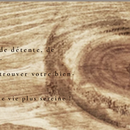
de détente, de
.
etrouver votre bien-
e vie plus sereine !