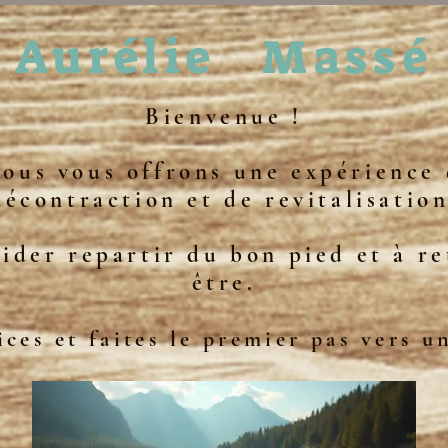
Aurélie
Massé
Bienvenue !
nous vous offrons une expérience 
décontraction et de revitalisation
ider repartir du bon pied et à r
être.
ces et faites le premier pas vers un