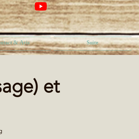
ntact & Avis
Suite
sage) et
g