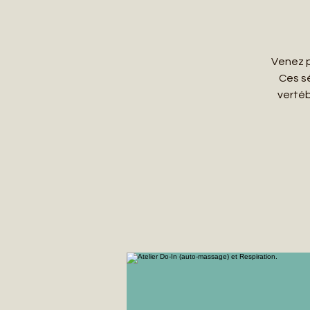
Venez p
Ces s
vertéb