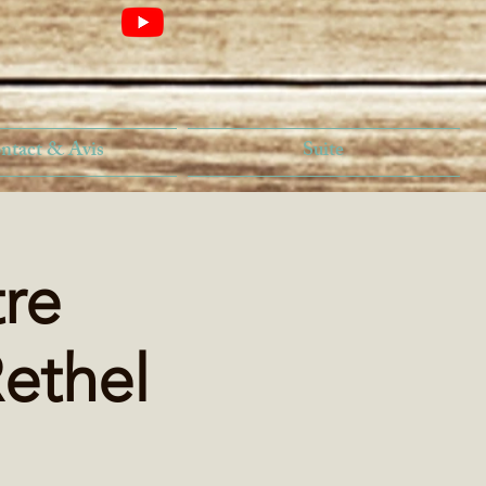
ntact & Avis
Suite
re
ethel