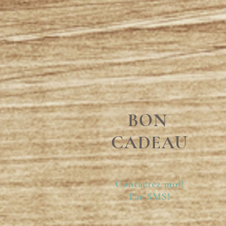
BON
CADEAU
Contactez moi!
Par SMS!