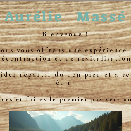
Aurélie
Massé
Bienvenue !
nous vous offrons une expérience 
décontraction et de revitalisation
ider repartir du bon pied et à r
être.
ces et faites le premier pas vers un