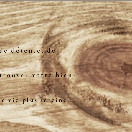
de détente, de
.
etrouver votre bien-
e vie plus sereine !