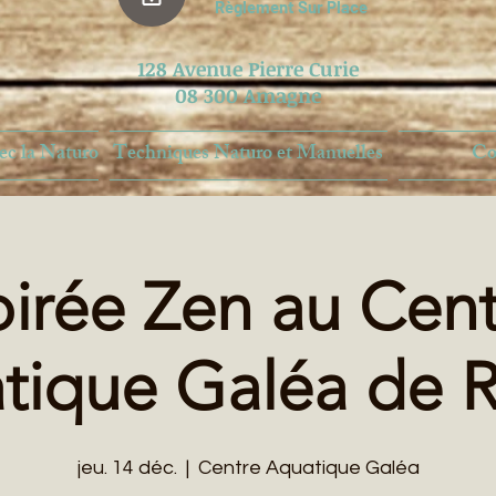
Règlement Sur Place
128 Avenue Pierre Curie
​08 300 Amagne
ec la Naturo
Techniques Naturo et Manuelles
Co
oirée Zen au Cent
tique Galéa de R
jeu. 14 déc.
  |  
Centre Aquatique Galéa