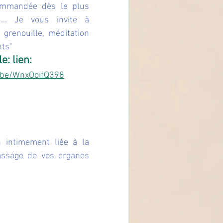
ommandée dès le plus 
... Je vous invite à 
 grenouille, méditation 
nts"
e: lien:
u.be/WnxOoifQ398
 intimement liée à la 
assage de vos organes 