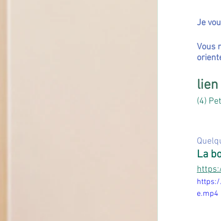
Je vou
Vous r
orient
lien
(4) Pe
Quelqu
La bo
https
https:
e.mp4