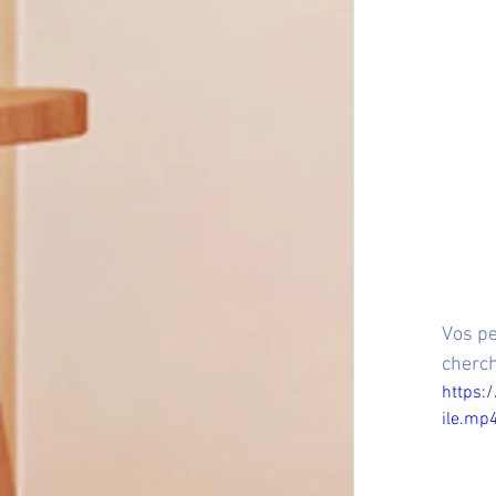
Vos pe
cherch
https:
ile.mp