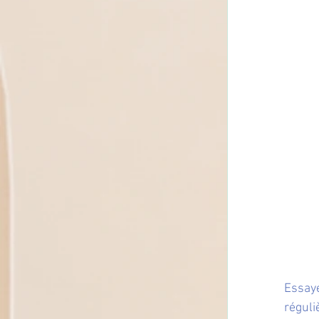
Essaye
réguli