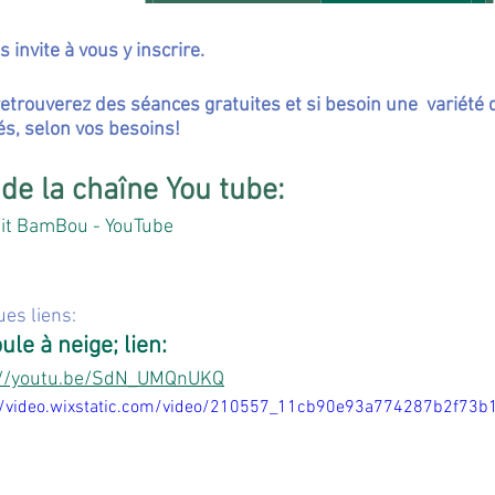
s invite à vous y inscrire.
etrouverez des séances gratuites et si besoin une  variét
és, selon vos besoins!
 de la chaîne You tube:
tit BamBou - YouTube
es liens:
ule à neige; lien:
://youtu.be/SdN_UMQnUKQ
//video.wixstatic.com/video/210557_11cb90e93a774287b2f73b