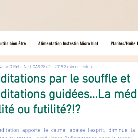
utils bien être
Alimentation Instestin Micro biot
Plantes/Huile 
Natur O Rélie A. LUCAS
28 déc. 2019
3 min de lecture
uelles de réfexes
Enfants
Un corps parfait! Anatomie
Dév
itations par le souffle et
ditations guidées...La méd
Communication T. D'Ansembourg
Epuisement & Burnt out
N
lité ou futilité?!?
gers maison!
itation apporte le calme, apaise l'esprit, diminue la p