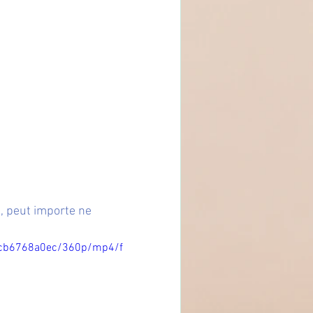
 peut importe ne 
ecb6768a0ec/360p/mp4/f