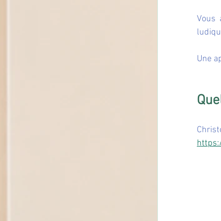
Vous a
ludiqu
Une ap
Que
Chris
https