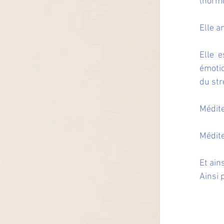
(hormo
Elle a
Elle e
émotio
du stre
Médite
Médite
Et ain
Ainsi 