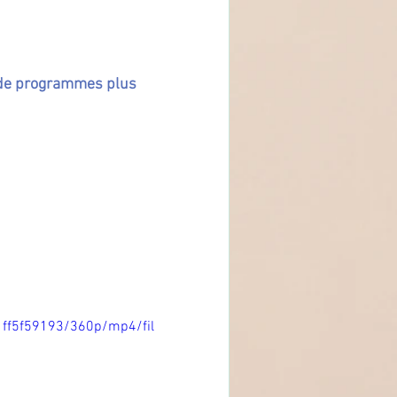
é de programmes plus 
1ff5f59193/360p/mp4/fil