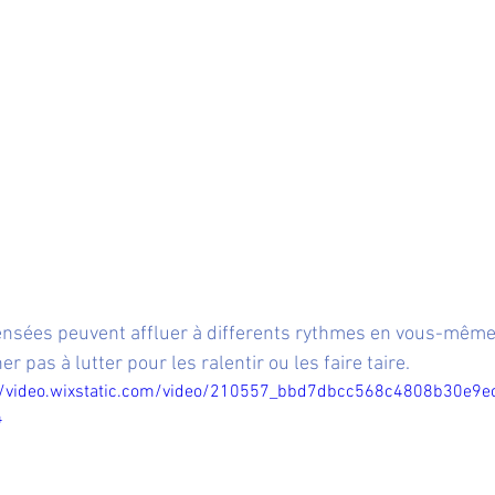
nsées peuvent affluer à differents rythmes en vous-même,
er pas à lutter pour les ralentir ou les faire taire.
//video.wixstatic.com/video/210557_bbd7dbcc568c4808b30e9
4