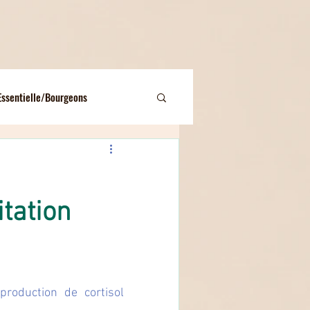
Essentielle/Bourgeons
eloppement Personnel...
itation
aturo
roduction de cortisol 