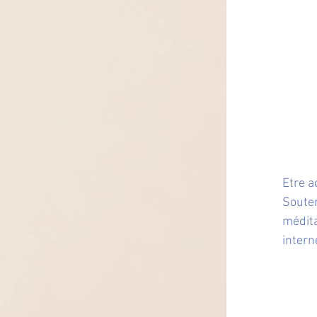
Etre a
Soute
médit
intern