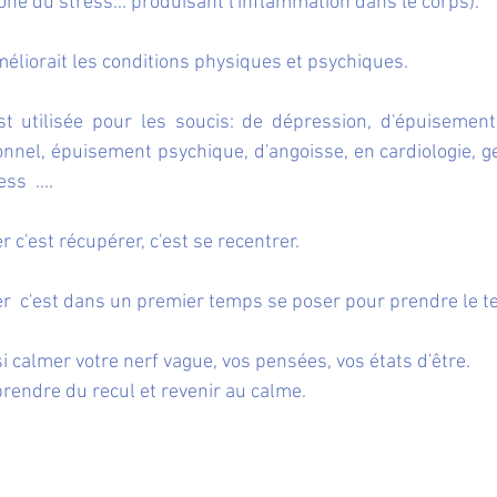
ne du stress... produisant l'inflammation dans le corps).
méliorait les conditions physiques et psychiques. 
st utilisée pour les soucis: de dépression, d'épuisemen
nnel, épuisement psychique, d'angoisse, en cardiologie, ge
ss  ....
r c'est récupérer, c'est se recentrer.
r  c'est dans un premier temps se poser pour prendre le t
si calmer votre nerf vague, vos pensées, vos états d'être.
prendre du recul et revenir au calme.