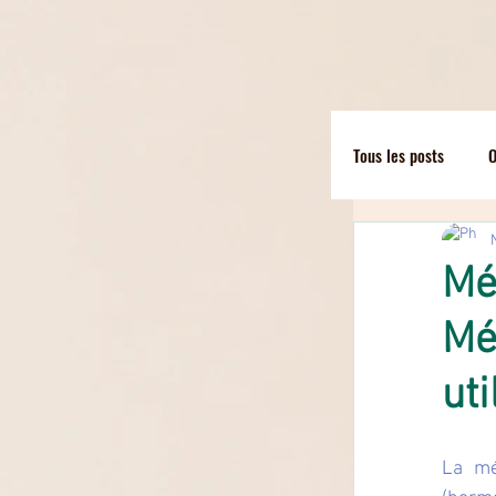
Tous les posts
O
Techniques man
Méd
Mé
Lâcher prise.
uti
Produits ména
La méd