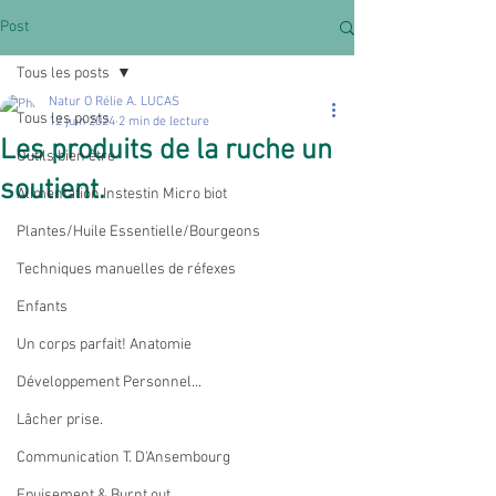
Post
Tous les posts
Natur O Rélie A. LUCAS
Tous les posts
12 juin 2024
2 min de lecture
Les produits de la ruche un
Outils bien être
soutient.
Alimentation Instestin Micro biot
Plantes/Huile Essentielle/Bourgeons
Techniques manuelles de réfexes
Enfants
Un corps parfait! Anatomie
Développement Personnel...
Lâcher prise.
Communication T. D'Ansembourg
Epuisement & Burnt out