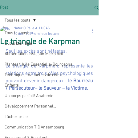
Post
Tous les posts
Natur O Rélie A. LUCAS
Tous les posts
30 déc. 2019
4 min de lecture
Le triangle de Karpman
Outils bien être
Seul les excès sont néfastes. 
Alimentation Instestin Micro biot
Plantes/Huile Essentielle/Bourgeons
Le triangle de Karpman, représente les 
relations entre trois rôles psychologiques 
Techniques manuelles de réfexes
pouvant devenir dangereux : 
le Bourreau 
Enfants
/ Persécuteur– le Sauveur – la Victime.
Un corps parfait! Anatomie
Développement Personnel...
Lâcher prise.
Communication T. D'Ansembourg
Epuisement & Burnt out